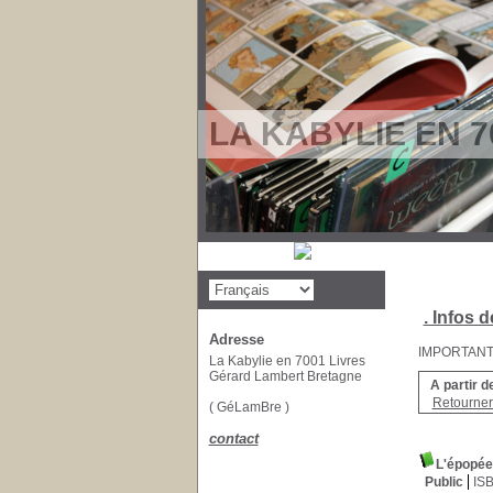
LA KABYLIE EN 7
. Infos d
Adresse
IMPORTANT : 
La Kabylie en 7001 Livres
Gérard Lambert Bretagne
A partir d
Retourner 
( GéLamBre )
contact
L'épopé
Public
IS