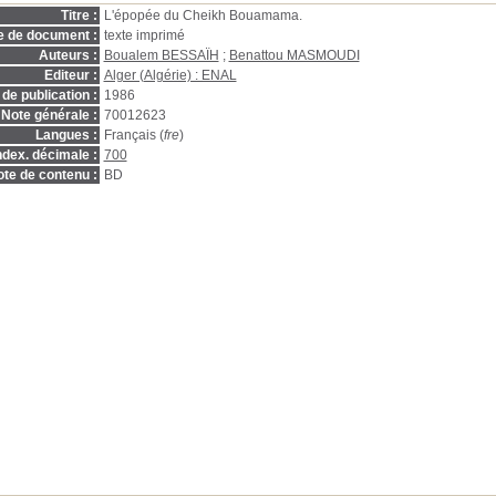
Titre :
L'épopée du Cheikh Bouamama.
e de document :
texte imprimé
Auteurs :
Boualem BESSAÏH
;
Benattou MASMOUDI
Editeur :
Alger (Algérie) : ENAL
de publication :
1986
Note générale :
70012623
Langues :
Français (
fre
)
ndex. décimale :
700
te de contenu :
BD