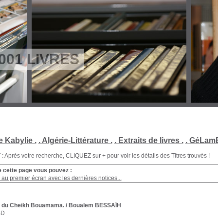
001 LIVRES
e Kabylie .
. Algérie-Littérature .
. Extraits de livres .
. GéLamB
Après votre recherche, CLIQUEZ sur + pour voir les détails des Titres trouvés !
e cette page vous pouvez :
au premier écran avec les dernières notices...
e du Cheikh Bouamama.
/ Boualem BESSAÏH
BD