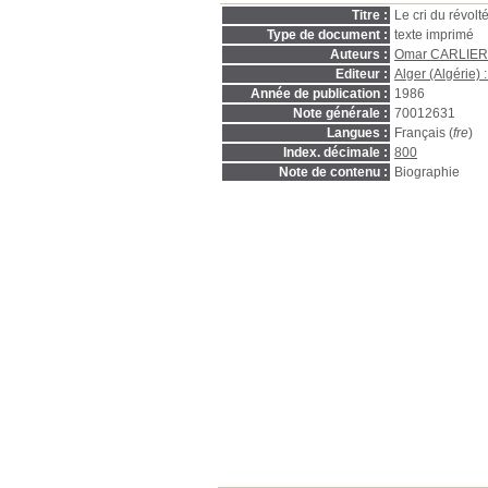
Titre :
Le cri du révolté
Type de document :
texte imprimé
Auteurs :
Omar CARLIER
Editeur :
Alger (Algérie)
Année de publication :
1986
Note générale :
70012631
Langues :
Français (
fre
)
Index. décimale :
800
Note de contenu :
Biographie