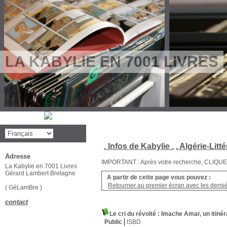
LA KABYLIE EN 7001 LIVRES
. Infos de Kabylie .
. Algérie-Litté
Adresse
IMPORTANT : Après votre recherche, CLIQUEZ su
La Kabylie en 7001 Livres
Gérard Lambert Bretagne
A partir de cette page vous pouvez :
Retourner au premier écran avec les dernièr
( GéLamBre )
contact
Le cri du révolté : Imache Amar, un itinéra
Public
ISBD