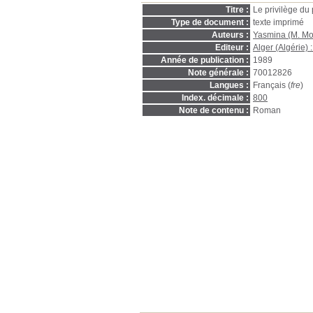
Titre :
Le privilège du
Type de document :
texte imprimé
Auteurs :
Yasmina (M. M
Editeur :
Alger (Algérie) 
Année de publication :
1989
Note générale :
70012826
Langues :
Français (
fre
)
Index. décimale :
800
Note de contenu :
Roman