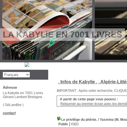
LA KABYLIE EN 7001 LIVRES
. Infos de Kabylie .
. Algérie-Litté
Adresse
IMPORTANT : Après votre recherche, CLIQUEZ su
La Kabylie en 7001 Livres
Gérard Lambert Bretagne
A partir de cette page vous pouvez :
Retourner au premier écran avec les dernièr
( GéLamBre )
contact
Le privilège du phénix.
/ Yasmina (M. Mo
Public
ISBD