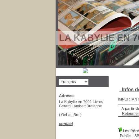
LA KABYLIE EN 7
. Infos d
Adresse
IMPORTANT : 
La Kabylie en 7001 Livres
Gérard Lambert Bretagne
A partir d
Retourner 
( GéLamBre )
contact
Les frère
Public
IS