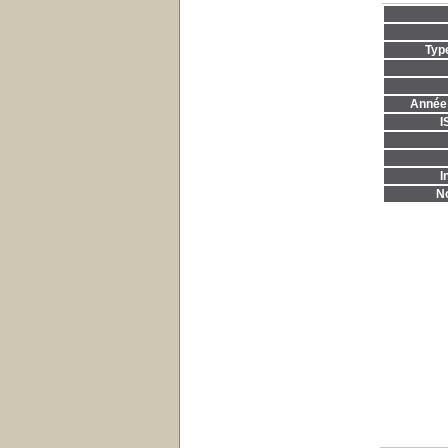
Typ
Année 
I
I
No