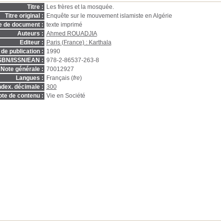
Titre :
Les frères et la mosquée.
Titre original :
Enquête sur le mouvement islamiste en Algérie
e de document :
texte imprimé
Auteurs :
Ahmed ROUADJIA
Editeur :
Paris (France) : Karthala
de publication :
1990
SBN/ISSN/EAN :
978-2-86537-263-8
Note générale :
70012927
Langues :
Français (
fre
)
ndex. décimale :
300
te de contenu :
Vie en Société