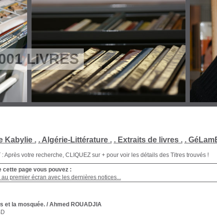
001 LIVRES
e Kabylie .
. Algérie-Littérature .
. Extraits de livres .
. GéLamB
Après votre recherche, CLIQUEZ sur + pour voir les détails des Titres trouvés !
e cette page vous pouvez :
au premier écran avec les dernières notices...
s et la mosquée.
/ Ahmed ROUADJIA
BD