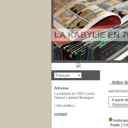
LA KABYLIE EN 7
. Infos d
Adresse
IMPORTANT : 
La Kabylie en 7001 Livres
Gérard Lambert Bretagne
A partir d
Retourner 
( GéLamBre )
contact
Anthropol
Public
IS