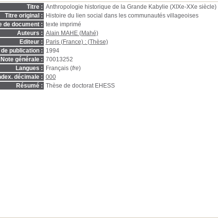
Titre :
Anthropologie historique de la Grande Kabylie (XIXe-XXe siècle) :
Titre original :
Histoire du lien social dans les communautés villageoises
e de document :
texte imprimé
Auteurs :
Alain MAHE (Mahé)
Editeur :
Paris (France) : (Thèse)
de publication :
1994
Note générale :
70013252
Langues :
Français (
fre
)
ndex. décimale :
000
Résumé :
Thèse de doctorat EHESS