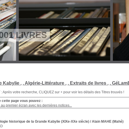
001 LIVRES
e Kabylie .
. Algérie-Littérature .
. Extraits de livres .
. GéLamB
Après votre recherche, CLIQUEZ sur + pour voir les détails des Titres trouvés !
e cette page vous pouvez :
au premier écran avec les dernières notices...
ogie historique de la Grande Kabylie (XIXe-XXe siècle)
/ Alain MAHE (Mahé)
BD