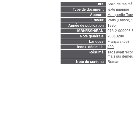
Titre :
Solitude ma mèr
Type de document :
texte imprimé
Auteurs :
Marguerite-T
Editeur :
Paris (France) :
Année de publication :
1995
ISBN/ISSN/EAN :
978-2-909906-
Note générale :
70013280
Langues :
Français (
fre
)
Index. décimale :
800
Résumé :
Taos avait recon
mais qui demeu
Note de contenu :
Roman