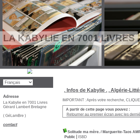
LA KABYLIE EN 7001 LIVRES
. Infos de Kabylie .
. Algérie-Litté
Adresse
IMPORTANT : Après votre recherche, CLIQUEZ su
La Kabylie en 7001 Livres
Gérard Lambert Bretagne
A partir de cette page vous pouvez :
Retourner au premier écran avec les dernièr
( GéLamBre )
contact
Solitude ma mère.
/ Marguerite-Taos 
Public
ISBD