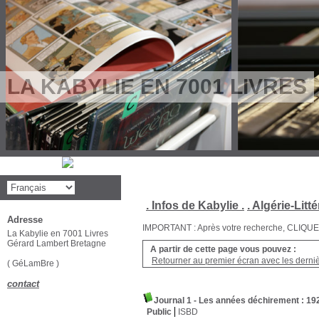
LA KABYLIE EN 7001 LIVRES
. Infos de Kabylie .
. Algérie-Litté
Adresse
IMPORTANT : Après votre recherche, CLIQUEZ su
La Kabylie en 7001 Livres
Gérard Lambert Bretagne
A partir de cette page vous pouvez :
Retourner au premier écran avec les dernièr
( GéLamBre )
contact
Journal 1 - Les années déchirement : 19
Public
ISBD