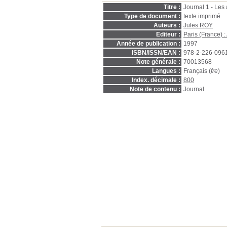
Titre :
Journal 1 - Les
Type de document :
texte imprimé
Auteurs :
Jules ROY
Editeur :
Paris (France) :
Année de publication :
1997
ISBN/ISSN/EAN :
978-2-226-096
Note générale :
70013568
Langues :
Français (
fre
)
Index. décimale :
800
Note de contenu :
Journal