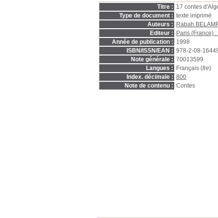
Titre :
17 contes d'Algé
Type de document :
texte imprimé
Auteurs :
Rabah BELAMR
Editeur :
Paris (France) 
Année de publication :
1998
ISBN/ISSN/EAN :
978-2-08-1644
Note générale :
70013599
Langues :
Français (
fre
)
Index. décimale :
800
Note de contenu :
Contes