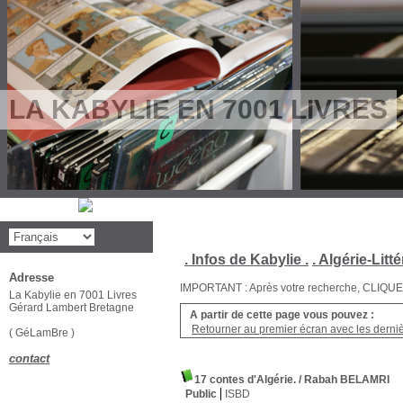
LA KABYLIE EN 7001 LIVRES
. Infos de Kabylie .
. Algérie-Litté
Adresse
IMPORTANT : Après votre recherche, CLIQUEZ su
La Kabylie en 7001 Livres
Gérard Lambert Bretagne
A partir de cette page vous pouvez :
Retourner au premier écran avec les dernièr
( GéLamBre )
contact
17 contes d'Algérie.
/ Rabah BELAMRI
Public
ISBD