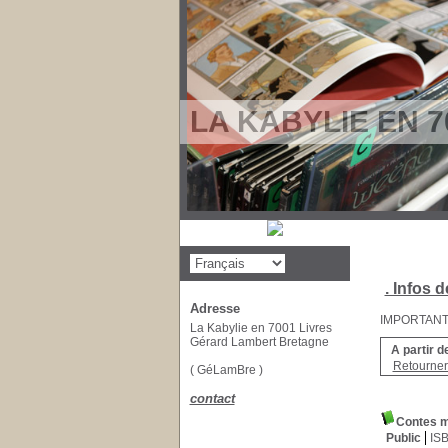
LA KABYLIE EN 7
. Infos d
Adresse
IMPORTANT : 
La Kabylie en 7001 Livres
Gérard Lambert Bretagne
A partir d
Retourner 
( GéLamBre )
contact
Contes m
Public
IS