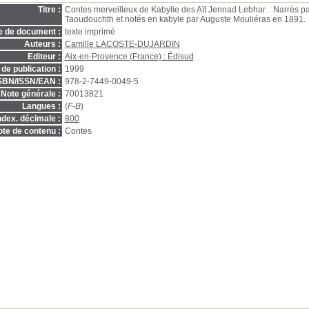
Titre :
Contes merveilleux de Kabylie des Aït Jennad Lebhar. : Narrés 
Taoudouchth et notés en kabyle par Auguste Mouliéras en 1891.
e de document :
texte imprimé
Auteurs :
Camille LACOSTE-DUJARDIN
Editeur :
Aix-en-Provence (France) : Édisud
de publication :
1999
SBN/ISSN/EAN :
978-2-7449-0049-5
Note générale :
70013821
Langues :
(
F-B
)
ndex. décimale :
800
te de contenu :
Contes