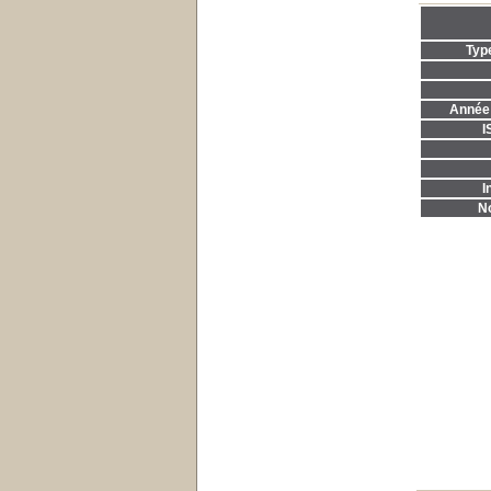
Typ
Année 
I
I
No