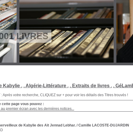
001 LIVRES
e Kabylie .
. Algérie-Littérature .
. Extraits de livres .
. GéLamB
Après votre recherche, CLIQUEZ sur + pour voir les détails des Titres trouvés !
e cette page vous pouvez :
au premier écran avec les dernières notices...
erveilleux de Kabylie des Aït Jennad Lebhar.
/ Camille LACOSTE-DUJARDIN
BD