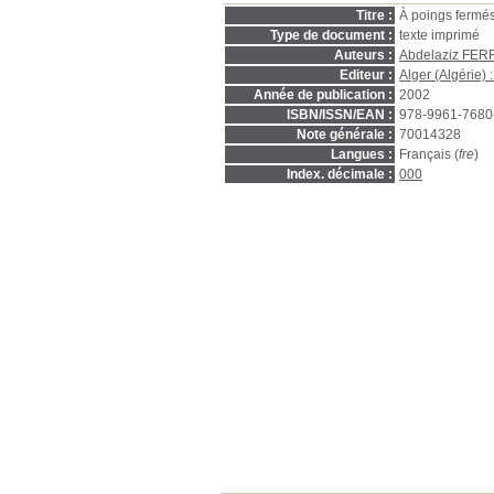
Titre :
À poings fermés
Type de document :
texte imprimé
Auteurs :
Abdelaziz FE
Editeur :
Alger (Algérie)
Année de publication :
2002
ISBN/ISSN/EAN :
978-9961-7680
Note générale :
70014328
Langues :
Français (
fre
)
Index. décimale :
000