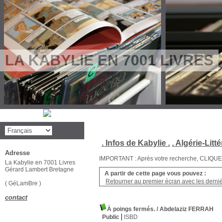
LA KABYLIE EN 7001 LIVRES
. Infos de Kabylie .
. Algérie-Litté
Adresse
IMPORTANT : Après votre recherche, CLIQUEZ su
La Kabylie en 7001 Livres
Gérard Lambert Bretagne
A partir de cette page vous pouvez :
Retourner au premier écran avec les dernièr
( GéLamBre )
contact
À poings fermés.
/ Abdelaziz FERRAH
Public
ISBD