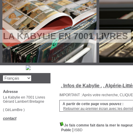
LA KABYLIE EN 7001 LIVRES
. Infos de Kabylie .
. Algérie-Litté
Adresse
IMPORTANT : Après votre recherche, CLIQUEZ su
La Kabylie en 7001 Livres
Gérard Lambert Bretagne
A partir de cette page vous pouvez :
Retourner au premier écran avec les dernièr
( GéLamBre )
contact
Je fais comme fait dans la mer le nageur
Public
ISBD