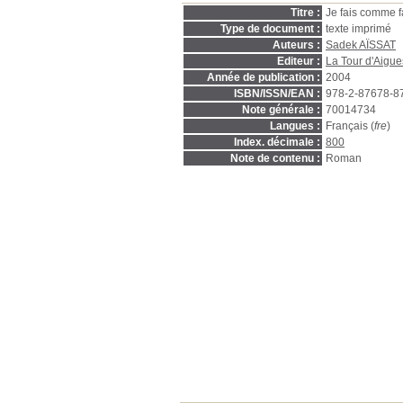
Titre :
Je fais comme f
Type de document :
texte imprimé
Auteurs :
Sadek AÏSSAT
Editeur :
La Tour d'Aigue
Année de publication :
2004
ISBN/ISSN/EAN :
978-2-87678-8
Note générale :
70014734
Langues :
Français (
fre
)
Index. décimale :
800
Note de contenu :
Roman