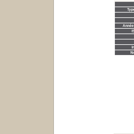
Typ
Année 
I
I
No