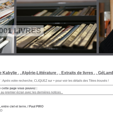
001 LIVRES
e Kabylie .
. Algérie-Littérature .
. Extraits de livres .
. GéLamB
Après votre recherche, CLIQUEZ sur + pour voir les détails des Titres trouvés !
e cette page vous pouvez :
au premier écran avec les dernières notices...
 entre ciel et terre.
/ Paul PIRO
BD