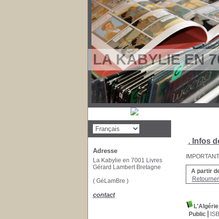
LA KABYLIE EN 7
. Infos d
Adresse
IMPORTANT : 
La Kabylie en 7001 Livres
Gérard Lambert Bretagne
A partir d
Retourner 
( GéLamBre )
contact
L'Algérie,
Public
IS