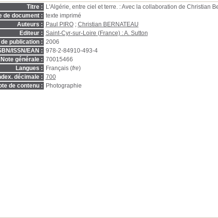
Titre :
L'Algérie, entre ciel et terre. : Avec la collaboration de Christia
e de document :
texte imprimé
Auteurs :
Paul PIRO
;
Christian BERNATEAU
Editeur :
Saint-Cyr-sur-Loire (France) : A. Sutton
de publication :
2006
SBN/ISSN/EAN :
978-2-84910-493-4
Note générale :
70015466
Langues :
Français (
fre
)
ndex. décimale :
700
te de contenu :
Photographie