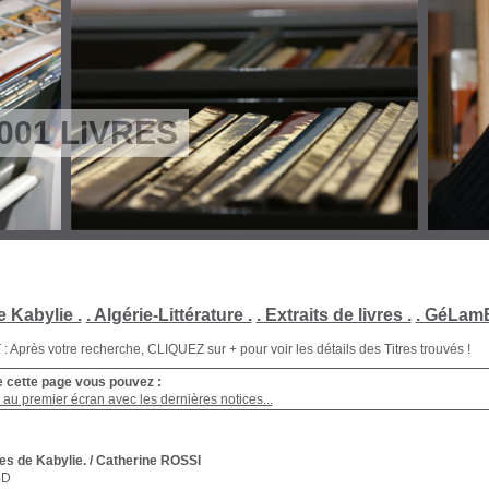
001 LIVRES
e Kabylie .
. Algérie-Littérature .
. Extraits de livres .
. GéLamB
Après votre recherche, CLIQUEZ sur + pour voir les détails des Titres trouvés !
e cette page vous pouvez :
au premier écran avec les dernières notices...
ges de Kabylie.
/ Catherine ROSSI
BD