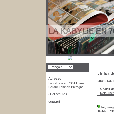
LA KABYLIE EN 7
. Infos d
Adresse
IMPORTANT : 
La Kabylie en 7001 Livres
Gérard Lambert Bretagne
A partir d
Retourner 
( GéLamBre )
contact
Izri, ima
Public
IS