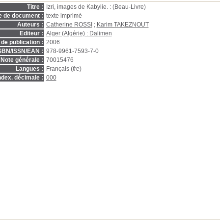
Titre :
Izri, images de Kabylie. : (Beau-Livre)
e de document :
texte imprimé
Auteurs :
Catherine ROSSI
;
Karim TAKEZNOUT
Editeur :
Alger (Algérie) : Dalimen
de publication :
2006
SBN/ISSN/EAN :
978-9961-7593-7-0
Note générale :
70015476
Langues :
Français (
fre
)
ndex. décimale :
000