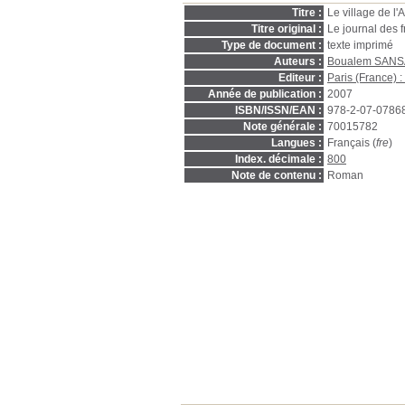
Titre :
Le village de l
Titre original :
Le journal des f
Type de document :
texte imprimé
Auteurs :
Boualem SANS
Editeur :
Paris (France) :
Année de publication :
2007
ISBN/ISSN/EAN :
978-2-07-0786
Note générale :
70015782
Langues :
Français (
fre
)
Index. décimale :
800
Note de contenu :
Roman