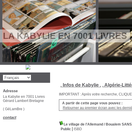
LA KABYLIE EN 7001 LIVRES
. Infos de Kabylie .
. Algérie-Litté
Adresse
IMPORTANT : Après votre recherche, CLIQUEZ su
La Kabylie en 7001 Livres
Gérard Lambert Bretagne
A partir de cette page vous pouvez :
Retourner au premier écran avec les dernièr
( GéLamBre )
contact
Le village de l'Allemand
/ Boualem SAN
Public
ISBD