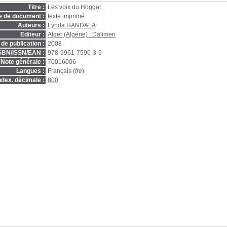
Titre :
Les voix du Hoggar.
e de document :
texte imprimé
Auteurs :
Lynda HANDALA
Editeur :
Alger (Algérie) : Dalimen
de publication :
2008
SBN/ISSN/EAN :
978-9961-7596-3-9
Note générale :
70016006
Langues :
Français (
fre
)
ndex. décimale :
800