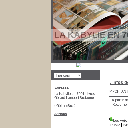
LA KABYLIE EN 7
. Infos d
Adresse
IMPORTANT : 
La Kabylie en 7001 Livres
Gérard Lambert Bretagne
A partir d
Retourner 
( GéLamBre )
contact
Les voix
Public
IS