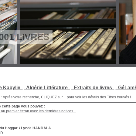
001 LIVRES
e Kabylie .
. Algérie-Littérature .
. Extraits de livres .
. GéLamB
Après votre recherche, CLIQUEZ sur + pour voir les détails des Titres trouvés !
e cette page vous pouvez :
au premier écran avec les dernières notices...
 du Hoggar.
/ Lynda HANDALA
BD