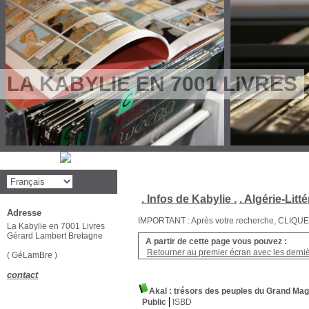
LA KABYLIE EN 7001 LIVRES
. Infos de Kabylie .
. Algérie-Litté
Adresse
IMPORTANT : Après votre recherche, CLIQUEZ su
La Kabylie en 7001 Livres
Gérard Lambert Bretagne
A partir de cette page vous pouvez :
Retourner au premier écran avec les dernièr
( GéLamBre )
contact
Akal : trésors des peuples du Grand Mag
Public
ISBD