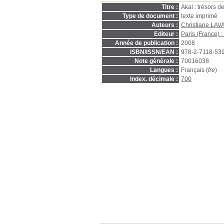
Titre :
Akal : trésors 
Type de document :
texte imprimé
Auteurs :
Christiane LA
Editeur :
Paris (France)
Année de publication :
2008
ISBN/ISSN/EAN :
978-2-7118-53
Note générale :
70016038
Langues :
Français (
fre
)
Index. décimale :
700