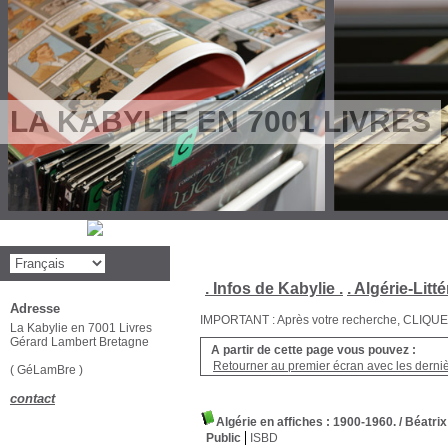
LA KABYLIE EN 7001 LIVRES
. Infos de Kabylie .
. Algérie-Litté
Adresse
IMPORTANT : Après votre recherche, CLIQUEZ su
La Kabylie en 7001 Livres
Gérard Lambert Bretagne
A partir de cette page vous pouvez :
Retourner au premier écran avec les dernièr
( GéLamBre )
contact
Algérie en affiches : 1900-1960.
/ Béatr
Public
ISBD