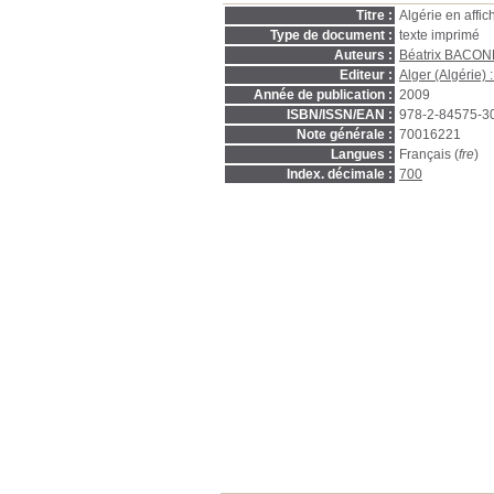
Titre :
Algérie en affi
Type de document :
texte imprimé
Auteurs :
Béatrix BACO
Editeur :
Alger (Algérie) 
Année de publication :
2009
ISBN/ISSN/EAN :
978-2-84575-3
Note générale :
70016221
Langues :
Français (
fre
)
Index. décimale :
700