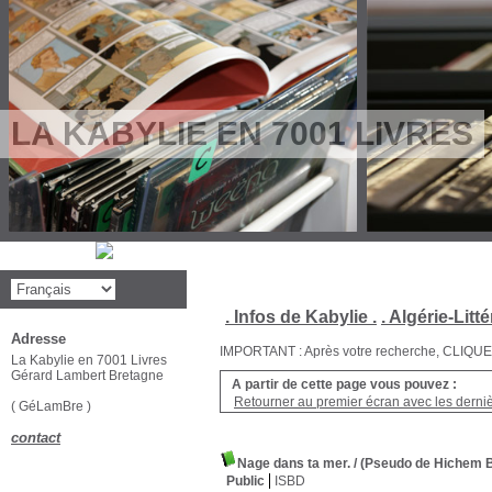
LA KABYLIE EN 7001 LIVRES
. Infos de Kabylie .
. Algérie-Litté
Adresse
IMPORTANT : Après votre recherche, CLIQUEZ su
La Kabylie en 7001 Livres
Gérard Lambert Bretagne
A partir de cette page vous pouvez :
Retourner au premier écran avec les dernièr
( GéLamBre )
contact
Nage dans ta mer.
/ (Pseudo de Hichem
Public
ISBD