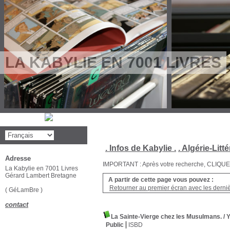
LA KABYLIE EN 7001 LIVRES
. Infos de Kabylie .
. Algérie-Litté
Adresse
IMPORTANT : Après votre recherche, CLIQUEZ su
La Kabylie en 7001 Livres
Gérard Lambert Bretagne
A partir de cette page vous pouvez :
Retourner au premier écran avec les dernièr
( GéLamBre )
contact
La Sainte-Vierge chez les Musulmans.
/ 
Public
ISBD