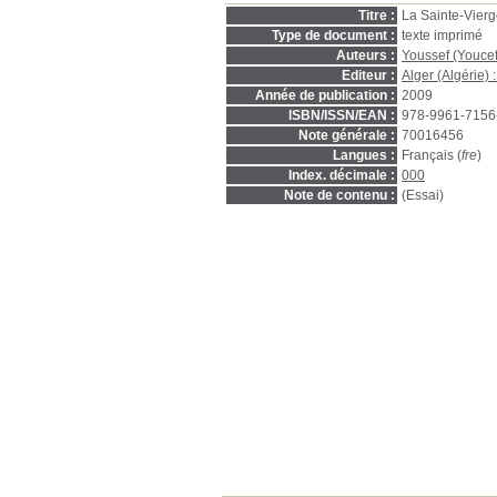
Titre :
La Sainte-Vier
Type de document :
texte imprimé
Auteurs :
Youssef (Youce
Editeur :
Alger (Algérie) 
Année de publication :
2009
ISBN/ISSN/EAN :
978-9961-7156
Note générale :
70016456
Langues :
Français (
fre
)
Index. décimale :
000
Note de contenu :
(Essai)