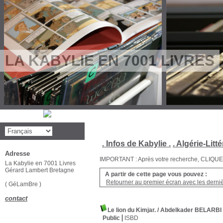
LA KABYLIE EN 7001 LIVRES
. Infos de Kabylie .
. Algérie-Litté
Adresse
IMPORTANT : Après votre recherche, CLIQUEZ su
La Kabylie en 7001 Livres
Gérard Lambert Bretagne
A partir de cette page vous pouvez :
Retourner au premier écran avec les dernièr
( GéLamBre )
contact
Le lion du Kimjar.
/ Abdelkader BELARBI
Public
ISBD