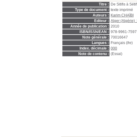
Titre :
De Sitifis à Séti
Type de document :
texte imprimé
Auteurs :
Karim CHAÏBI
Editeur :
Alger (Algérie) 
Année de publication :
2010
ISBN/ISSN/EAN :
978-9961-7597
Note générale :
70016647
Langues :
Français (
fre
)
Index. décimale :
000
Note de contenu :
(Essai)