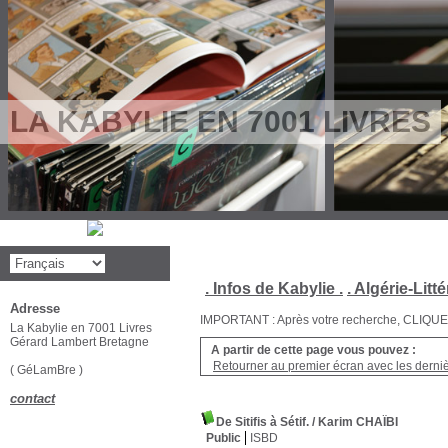
LA KABYLIE EN 7001 LIVRES
. Infos de Kabylie .
. Algérie-Litté
Adresse
IMPORTANT : Après votre recherche, CLIQUEZ su
La Kabylie en 7001 Livres
Gérard Lambert Bretagne
A partir de cette page vous pouvez :
Retourner au premier écran avec les dernièr
( GéLamBre )
contact
De Sitifis à Sétif.
/ Karim CHAÏBI
Public
ISBD