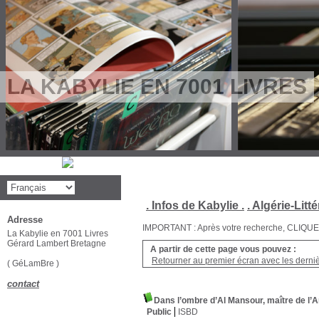
LA KABYLIE EN 7001 LIVRES
. Infos de Kabylie .
. Algérie-Litté
Adresse
IMPORTANT : Après votre recherche, CLIQUEZ su
La Kabylie en 7001 Livres
Gérard Lambert Bretagne
A partir de cette page vous pouvez :
Retourner au premier écran avec les dernièr
( GéLamBre )
contact
Dans l’ombre d’Al Mansour, maître de l’A
Public
ISBD