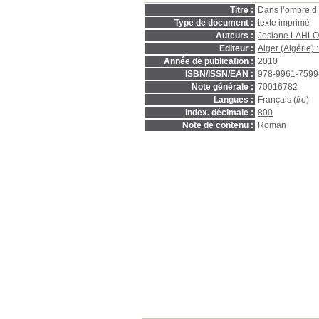
Titre :
Dans l’ombre d’
Type de document :
texte imprimé
Auteurs :
Josiane LAHL
Editeur :
Alger (Algérie) 
Année de publication :
2010
ISBN/ISSN/EAN :
978-9961-7599
Note générale :
70016782
Langues :
Français (
fre
)
Index. décimale :
800
Note de contenu :
Roman