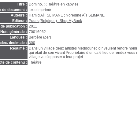
Titre :
Domino. : (Théâtre en kabyle)
e de document :
texte imprimé
Auteurs :
Hamid AÏT SLIMANE
;
Noredine AÏT SLIMANE
Editeur :
Puurs (Belgique) : ShopMyBook
de publication :
2011
Note générale :
70016962
Langues :
Berbère (
ber
)
ndex. décimale :
800
Résumé :
Dans un village deux artistes Meddour et Idir veulent rendre hom
qui était de son vivant Propriétaire d’un café lieu de rendez vous
village va s’opposer à leur projet ...
te de contenu :
Théâtre