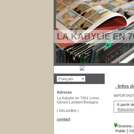
LA KABYLIE EN 7
. Infos d
Adresse
IMPORTANT : 
La Kabylie en 7001 Livres
Gérard Lambert Bretagne
A partir d
Retourner 
( GéLamBre )
contact
Domino.
Public
IS