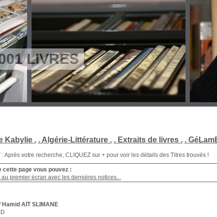
001 LIVRES
e Kabylie .
. Algérie-Littérature .
. Extraits de livres .
. GéLamB
Après votre recherche, CLIQUEZ sur + pour voir les détails des Titres trouvés !
e cette page vous pouvez :
au premier écran avec les dernières notices...
/ Hamid AÏT SLIMANE
BD