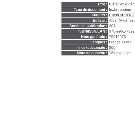
Titre :
C'était en Algér
Type de document :
texte imprimé
Auteurs :
Chérif ARBOUZ
Editeur :
Alger (Algérie) 
Année de publication :
2011
ISBN/ISSN/EAN :
978-9961-7622
Note générale :
70016973
Langues :
Français (
fre
)
Index. décimale :
800
Note de contenu :
Témoignage