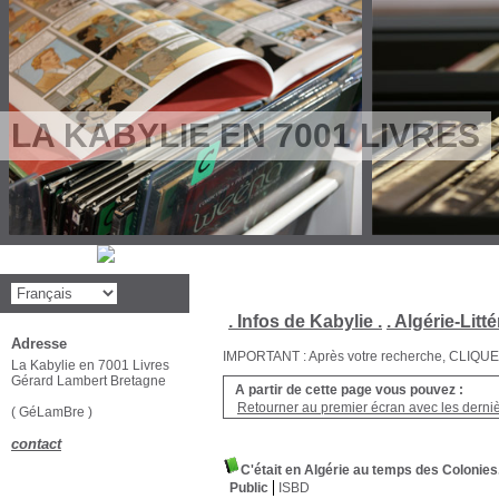
LA KABYLIE EN 7001 LIVRES
. Infos de Kabylie .
. Algérie-Litté
Adresse
IMPORTANT : Après votre recherche, CLIQUEZ su
La Kabylie en 7001 Livres
Gérard Lambert Bretagne
A partir de cette page vous pouvez :
Retourner au premier écran avec les dernièr
( GéLamBre )
contact
C'était en Algérie au temps des Colonies
Public
ISBD