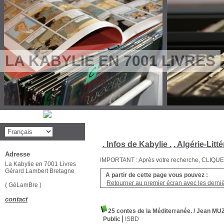
LA KABYLIE EN 7001 LIVRES
. Infos de Kabylie .
. Algérie-Litté
Adresse
IMPORTANT : Après votre recherche, CLIQUEZ su
La Kabylie en 7001 Livres
Gérard Lambert Bretagne
A partir de cette page vous pouvez :
Retourner au premier écran avec les dernièr
( GéLamBre )
contact
25 contes de la Méditerranée.
/ Jean MUZ
Public
ISBD