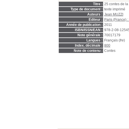
Titre :
25 contes de la
Type de document :
texte imprimé
Auteurs :
Jean MUZZI
Editeur :
Paris (France) 
Année de publication :
2011
ISBN/ISSN/EAN :
978-2-08-1254
Note générale :
70017179
Langues :
Français (
fre
)
Index. décimale :
800
Note de contenu :
Contes