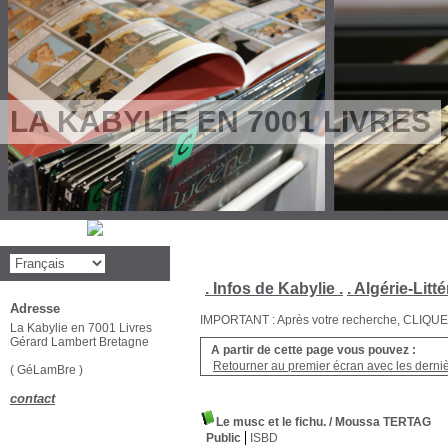
LA KABYLIE EN 7001 LIVRES
. Infos de Kabylie .
. Algérie-Litté
Adresse
IMPORTANT : Après votre recherche, CLIQUEZ su
La Kabylie en 7001 Livres
Gérard Lambert Bretagne
A partir de cette page vous pouvez :
Retourner au premier écran avec les dernièr
( GéLamBre )
contact
Le musc et le fichu.
/ Moussa TERTAG
Public
ISBD