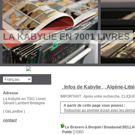
LA KABYLIE EN 7001 LIVRES
. Infos de Kabylie .
. Algérie-Litté
Adresse
IMPORTANT : Après votre recherche, CLIQUEZ su
La Kabylie en 7001 Livres
Gérard Lambert Bretagne
A partir de cette page vous pouvez :
Retourner au premier écran avec les dernièr
( GéLamBre )
contact
Le Brasero à Benjoin
/ Boudaoud BELL
Public
ISBD