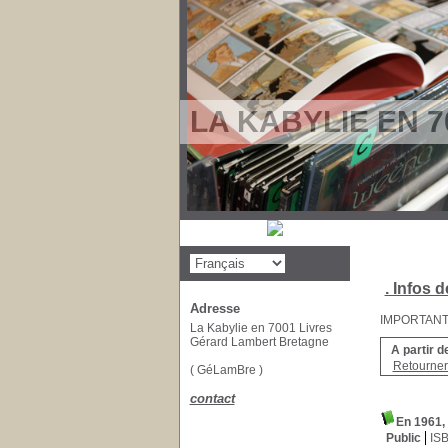
LA KABYLIE EN 7
. Infos d
Adresse
IMPORTANT : 
La Kabylie en 7001 Livres
Gérard Lambert Bretagne
A partir d
Retourner 
( GéLamBre )
contact
En 1961, 
Public
IS