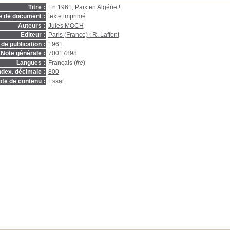
Titre :
En 1961, Paix en Algérie !
e de document :
texte imprimé
Auteurs :
Jules MOCH
Editeur :
Paris (France) : R. Laffont
de publication :
1961
Note générale :
70017898
Langues :
Français (
fre
)
ndex. décimale :
800
te de contenu :
Essai