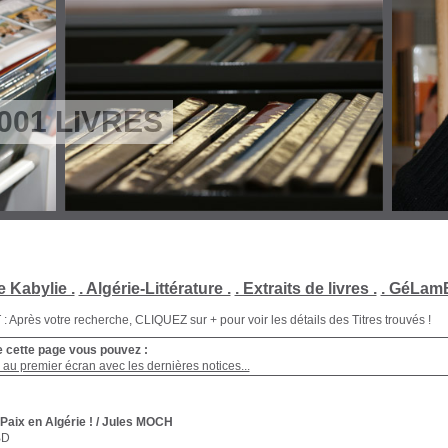
001 LIVRES
e Kabylie .
. Algérie-Littérature .
. Extraits de livres .
. GéLamB
Après votre recherche, CLIQUEZ sur + pour voir les détails des Titres trouvés !
e cette page vous pouvez :
au premier écran avec les dernières notices...
Paix en Algérie !
/ Jules MOCH
BD