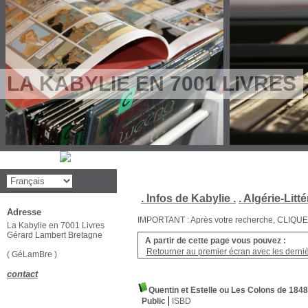
LA KABYLIE EN 7001 LIVRES
. Infos de Kabylie .
. Algérie-Litté
Adresse
IMPORTANT : Après votre recherche, CLIQUEZ su
La Kabylie en 7001 Livres
Gérard Lambert Bretagne
A partir de cette page vous pouvez :
Retourner au premier écran avec les dernièr
( GéLamBre )
contact
Quentin et Estelle ou Les Colons de 1848
Public
ISBD