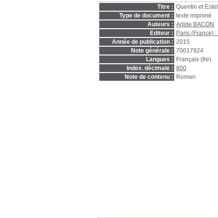
Titre :
Quentin et Este
Type de document :
texte imprimé
Auteurs :
Arilde BACON
Editeur :
Paris (France) :
Année de publication :
2015
Note générale :
70017924
Langues :
Français (
fre
)
Index. décimale :
800
Note de contenu :
Roman