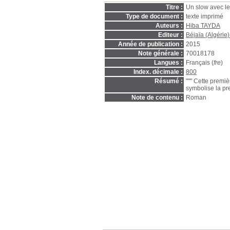
Titre :
Un slow avec le
Type de document :
texte imprimé
Auteurs :
Hiba TAYDA
Editeur :
Béjaïa (Algérie) 
Année de publication :
2015
Note générale :
70018178
Langues :
Français (
fre
)
Index. décimale :
800
Résumé :
""" Cette premi
symbolise la pre
Note de contenu :
Roman