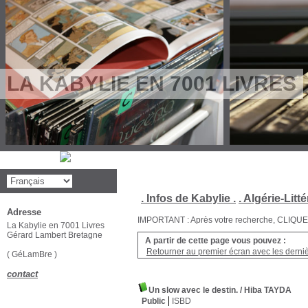
LA KABYLIE EN 7001 LIVRES
. Infos de Kabylie .
. Algérie-Litté
Adresse
IMPORTANT : Après votre recherche, CLIQUEZ su
La Kabylie en 7001 Livres
Gérard Lambert Bretagne
A partir de cette page vous pouvez :
Retourner au premier écran avec les dernièr
( GéLamBre )
contact
Un slow avec le destin.
/ Hiba TAYDA
Public
ISBD