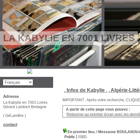
LA KABYLIE EN 7001 LIVRES
. Infos de Kabylie .
. Algérie-Litté
Adresse
IMPORTANT : Après votre recherche, CLIQUEZ su
La Kabylie en 7001 Livres
Gérard Lambert Bretagne
A partir de cette page vous pouvez :
Retourner au premier écran avec les dernièr
( GéLamBre )
contact
En premier lieu.
/ Messaour BOULANOU
Public
ISBD