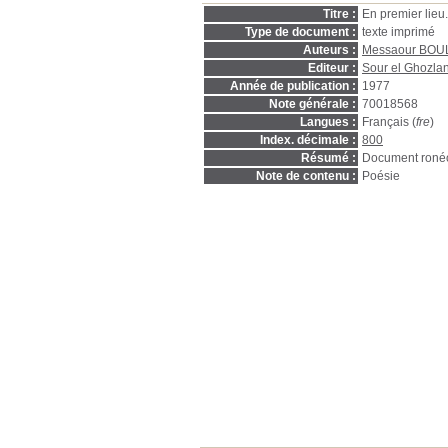
Titre :
En premier lieu.
Type de document :
texte imprimé
Auteurs :
Messaour BO
Editeur :
Sour el Ghozlane
Année de publication :
1977
Note générale :
70018568
Langues :
Français (
fre
)
Index. décimale :
800
Résumé :
Document roné
Note de contenu :
Poésie