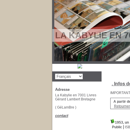
LA KABYLIE EN 7
. Infos d
Adresse
IMPORTANT : 
La Kabylie en 7001 Livres
Gérard Lambert Bretagne
A partir d
Retourner 
( GéLamBre )
contact
1953, un 
Public
IS