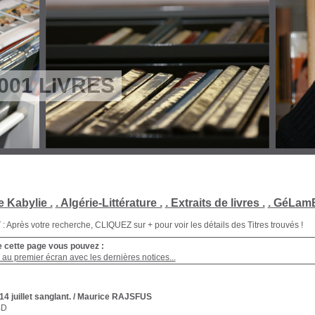
001 LIVRES
e Kabylie .
. Algérie-Littérature .
. Extraits de livres .
. GéLamB
Après votre recherche, CLIQUEZ sur + pour voir les détails des Titres trouvés !
e cette page vous pouvez :
au premier écran avec les dernières notices...
14 juillet sanglant.
/ Maurice RAJSFUS
BD