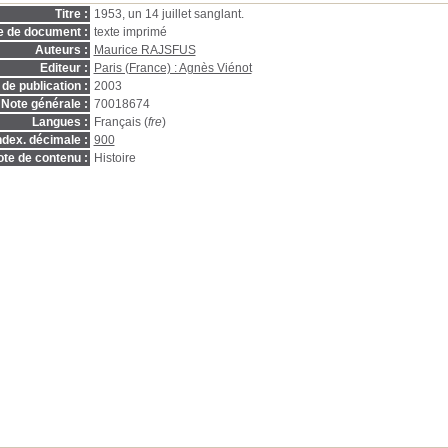
Titre :
1953, un 14 juillet sanglant.
e de document :
texte imprimé
Auteurs :
Maurice RAJSFUS
Editeur :
Paris (France) : Agnès Viénot
de publication :
2003
Note générale :
70018674
Langues :
Français (
fre
)
ndex. décimale :
900
te de contenu :
Histoire