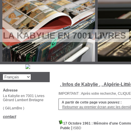
LA KABYLIE EN 7001 LIVRES
. Infos de Kabylie .
. Algérie-Litté
Adresse
IMPORTANT : Après votre recherche, CLIQUEZ su
La Kabylie en 7001 Livres
Gérard Lambert Bretagne
A partir de cette page vous pouvez :
Retourner au premier écran avec les dernièr
( GéLamBre )
contact
17 Octobre 1961 : Mémoire d'une Comm
Public
ISBD