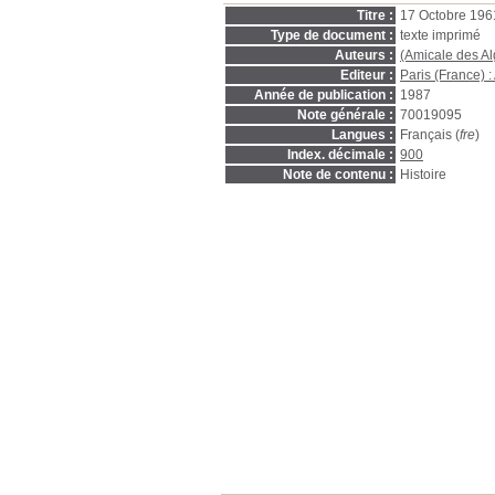
Titre :
17 Octobre 196
Type de document :
texte imprimé
Auteurs :
(Amicale des Al
Editeur :
Paris (France) :
Année de publication :
1987
Note générale :
70019095
Langues :
Français (
fre
)
Index. décimale :
900
Note de contenu :
Histoire