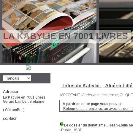
LA KABYLIE EN 7001 LIVRES
. Infos de Kabylie .
. Algérie-Litté
Adresse
IMPORTANT : Après votre recherche, CLIQUEZ su
La Kabylie en 7001 Livres
Gérard Lambert Bretagne
A partir de cette page vous pouvez :
Retourner au premier écran avec les dernièr
( GéLamBre )
contact
Le dossier du donatisme.
/ Jean-Louis M
Public
ISBD