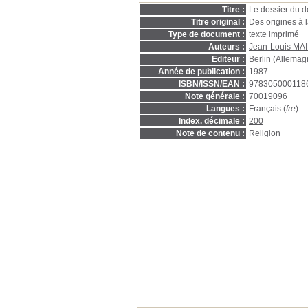
Titre :
Le dossier du d
Titre original :
Des origines à 
Type de document :
texte imprimé
Auteurs :
Jean-Louis MA
Editeur :
Berlin (Allemag
Année de publication :
1987
ISBN/ISSN/EAN :
978305000118
Note générale :
70019096
Langues :
Français (
fre
)
Index. décimale :
200
Note de contenu :
Religion