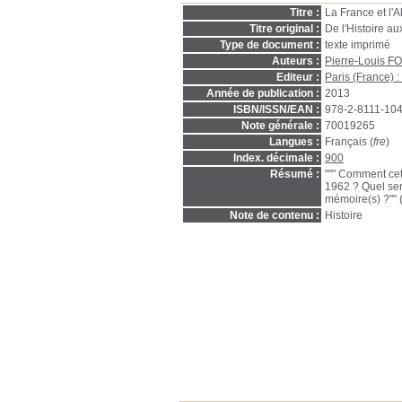
Titre :
La France et l'A
Titre original :
De l'Histoire au
Type de document :
texte imprimé
Auteurs :
Pierre-Louis F
Editeur :
Paris (France) :
Année de publication :
2013
ISBN/ISSN/EAN :
978-2-8111-10
Note générale :
70019265
Langues :
Français (
fre
)
Index. décimale :
900
Résumé :
""" Comment cet
1962 ? Quel sen
mémoire(s) ?"" (
Note de contenu :
Histoire