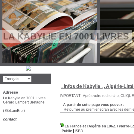
LA KABYLIE EN 7001 LIVRES
. Infos de Kabylie .
. Algérie-Litté
Adresse
IMPORTANT : Après votre recherche, CLIQUEZ su
La Kabylie en 7001 Livres
Gérard Lambert Bretagne
A partir de cette page vous pouvez :
Retourner au premier écran avec les dernièr
( GéLamBre )
contact
La France et l'Algérie en 1962.
/ Pierre-L
Public
ISBD