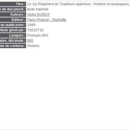
Titre :
Le 1er Régiment de Tirailleurs algériens : Histoire et campagnes
e de document :
texte imprimé
Auteurs :
Victor DURUY
Editeur :
Paris (France) : Hachette
de publication :
1899
Note générale :
70010716
Langues :
Français (
fre
)
ndex. décimale :
900
te de contenu :
Histoire