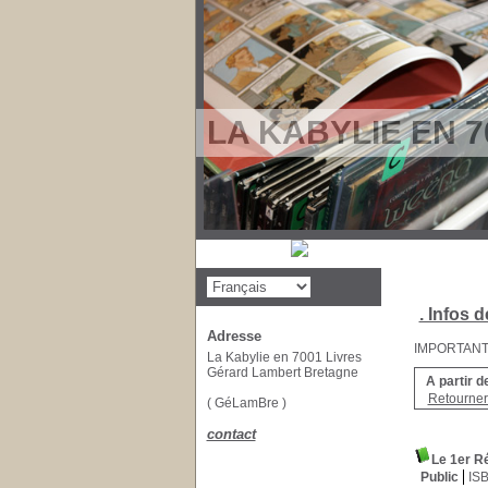
LA KABYLIE EN 7
. Infos d
Adresse
IMPORTANT : 
La Kabylie en 7001 Livres
Gérard Lambert Bretagne
A partir d
Retourner 
( GéLamBre )
contact
Le 1er Ré
Public
IS