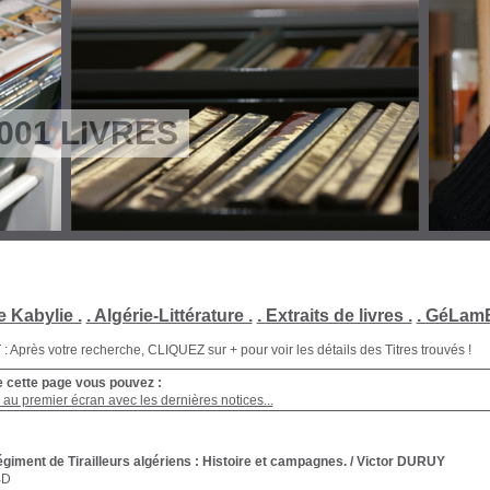
001 LIVRES
e Kabylie .
. Algérie-Littérature .
. Extraits de livres .
. GéLamB
Après votre recherche, CLIQUEZ sur + pour voir les détails des Titres trouvés !
e cette page vous pouvez :
au premier écran avec les dernières notices...
giment de Tirailleurs algériens : Histoire et campagnes.
/ Victor DURUY
BD