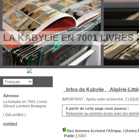
LA KABYLIE EN 7001 LIVRES
. Infos de Kabylie .
. Algérie-Litté
Adresse
IMPORTANT : Après votre recherche, CLIQUEZ su
La Kabylie en 7001 Livres
Gérard Lambert Bretagne
A partir de cette page vous pouvez :
Retourner au premier écran avec les dernièr
( GéLamBre )
contact
Des femmes écrivent l’Afrique.
/ (Amira 
Public
ISBD