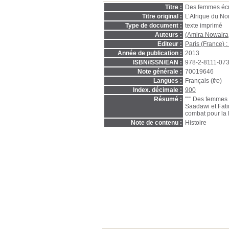
Titre :
Des femmes écri
Titre original :
L’Afrique du No
Type de document :
texte imprimé
Auteurs :
(Amira Nowaira,
Editeur :
Paris (France) :
Année de publication :
2013
ISBN/ISSN/EAN :
978-2-8111-07
Note générale :
70019646
Langues :
Français (
fre
)
Index. décimale :
900
Résumé :
""" Des femmes 
Saadawi et Fati
combat pour la li
Note de contenu :
Histoire