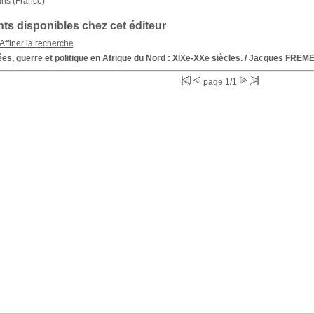
aris (France)
s disponibles chez cet éditeur
Affiner la recherche
s, guerre et politique en Afrique du Nord : XIXe-XXe siècles.
/ Jacques FREME
page 1/1