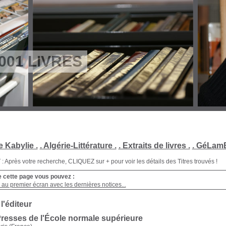
001 LIVRES
e Kabylie .
. Algérie-Littérature .
. Extraits de livres .
. GéLamB
Après votre recherche, CLIQUEZ sur + pour voir les détails des Titres trouvés !
e cette page vous pouvez :
au premier écran avec les dernières notices...
 l'éditeur
Presses de l'École normale supérieure