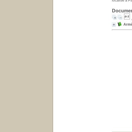
localisé à P
Document
Armée