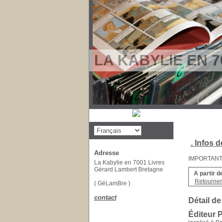
LA KABYLIE EN 7
. Infos d
Adresse
IMPORTANT : 
La Kabylie en 7001 Livres
Gérard Lambert Bretagne
A partir d
Retourner 
( GéLamBre )
contact
Détail de
Éditeur 