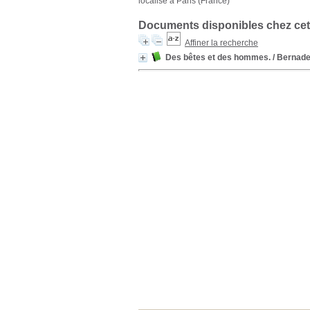
localisé à Paris (France)
Documents disponibles chez cet
Affiner la recherche
Des bêtes et des hommes.
/ Bernade