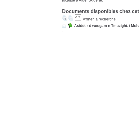
localisé à Alger (Algérie)
Documents disponibles chez cet
Affiner la recherche
Asidder d wesgam n Tmazight.
/ Moh