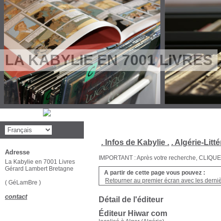
LA KABYLIE EN 7001 LIVRES
. Infos de Kabylie .
. Algérie-Litté
Adresse
IMPORTANT : Après votre recherche, CLIQUEZ su
La Kabylie en 7001 Livres
Gérard Lambert Bretagne
A partir de cette page vous pouvez :
Retourner au premier écran avec les dernièr
( GéLamBre )
contact
Détail de l'éditeur
Éditeur Hiwar com