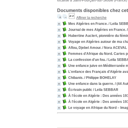
localisé à Saint-Pourçain-sur-Sioule (France)
Documents disponibles chez cet
Affiner la recherche
Mes Algéries en France.
/ Leïla SE
Journal de mes Algéries en France.
/
Hubertine Auclert, pionnière du fémi
Voyage en Algéries autour de ma ch
Aflou, Djebel Amour.
/ Nora ACEVAL
Femmes d'Afrique du Nord. Cartes p
La confession d'un fou.
/ Leïla SEBB
Une enfance juive en Méditerranée
L'enfance des Français d'Algérie av
Chibanis.
/ Philippe BOHELAY
Une enfance dans la guerre.
/ (44 Aut
Écrivain public
/ Leïla SEBBAR
À l'école en Algérie : Des années 19
À l'école en Algérie : Des années 19
Le voyage en Afrique du Nord – Imag