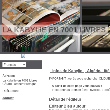
LA KABYLIE EN 7001 LIVRES
. Infos de Kabylie .
. Algérie-Litté
Adresse
IMPORTANT : Après votre recherche, CLIQUEZ su
La Kabylie en 7001 Livres
Gérard Lambert Bretagne
A partir de cette page vous pouvez :
Retourner au premier écran avec les dernièr
( GéLamBre )
contact
Détail de l'éditeur
Éditeur Bleu autour