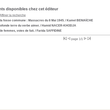
s disponibles chez cet éditeur
Affiner la recherche
f la fosse commune : Massacres du 8 Mai 1945.
/ Kamel BENIAÏCHE
ofonde terre du verbe aimer.
/ Hamid NACER-KHODJA
de femmes, voies de fait.
/ Farida SAFFIDINE
page 1/1