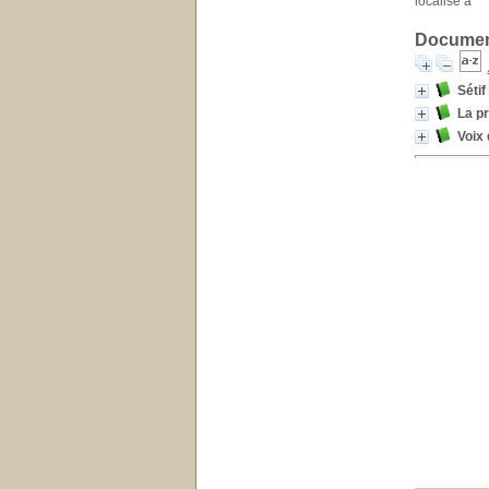
localisé à
Document
Séti
La pr
Voix 