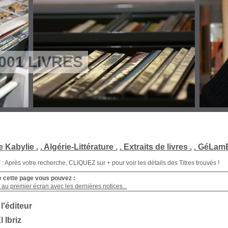
001 LIVRES
e Kabylie .
. Algérie-Littérature .
. Extraits de livres .
. GéLamB
Après votre recherche, CLIQUEZ sur + pour voir les détails des Titres trouvés !
e cette page vous pouvez :
au premier écran avec les dernières notices...
 l'éditeur
l Ibriz