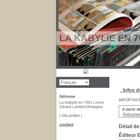
LA KABYLIE EN 7
. Infos d
Adresse
IMPORTANT : 
La Kabylie en 7001 Livres
Gérard Lambert Bretagne
A partir d
Retourner 
( GéLamBre )
contact
Détail de
Éditeur E