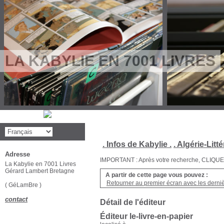
LA KABYLIE EN 7001 LIVRES
. Infos de Kabylie .
. Algérie-Litté
Adresse
IMPORTANT : Après votre recherche, CLIQUEZ su
La Kabylie en 7001 Livres
Gérard Lambert Bretagne
A partir de cette page vous pouvez :
Retourner au premier écran avec les dernièr
( GéLamBre )
contact
Détail de l'éditeur
Éditeur le-livre-en-papier