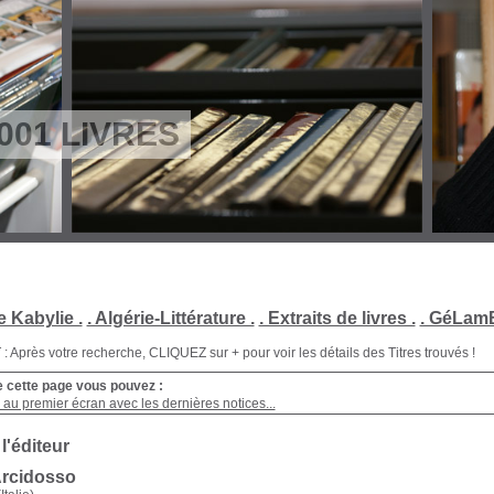
001 LIVRES
e Kabylie .
. Algérie-Littérature .
. Extraits de livres .
. GéLamB
Après votre recherche, CLIQUEZ sur + pour voir les détails des Titres trouvés !
e cette page vous pouvez :
au premier écran avec les dernières notices...
 l'éditeur
Arcidosso