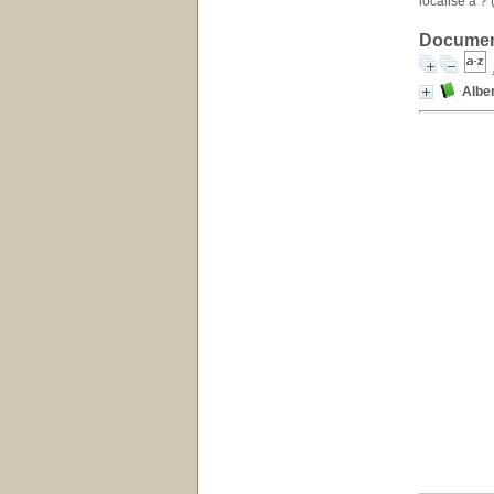
localisé à ? (
Document
Alber