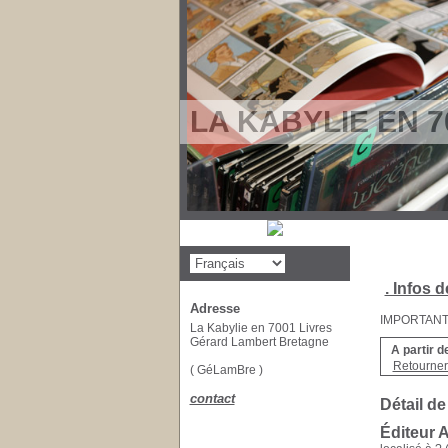
LA KABYLIE EN 7
. Infos d
Adresse
IMPORTANT : 
La Kabylie en 7001 Livres
Gérard Lambert Bretagne
A partir d
Retourner 
( GéLamBre )
contact
Détail de
Éditeur 