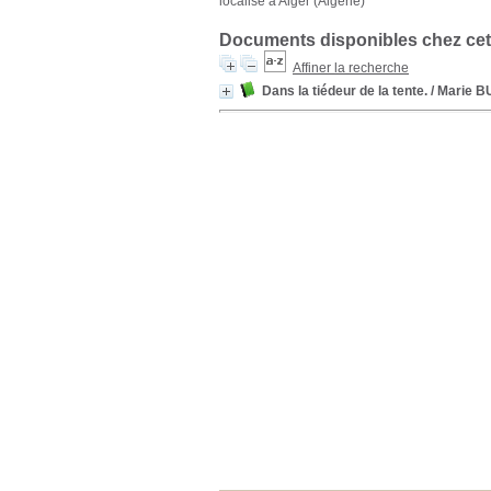
localisé à Alger (Algérie)
Documents disponibles chez cet
Affiner la recherche
Dans la tiédeur de la tente.
/ Marie 