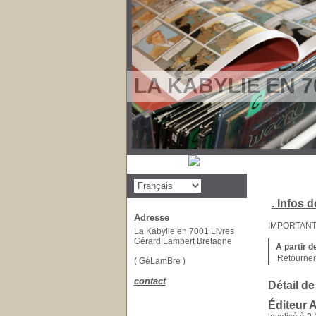
LA KABYLIE EN 7
. Infos d
Adresse
IMPORTANT : 
La Kabylie en 7001 Livres
Gérard Lambert Bretagne
A partir d
Retourner 
( GéLamBre )
contact
Détail de
Éditeur A