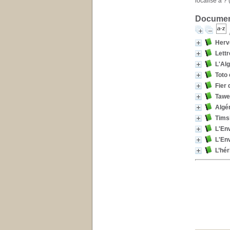
localisé à ?
Document
Hervé
Lettr
L'Alg
Toto 
Fier 
Tawe
Algér
Timsi
L'En
L'En
L’hér