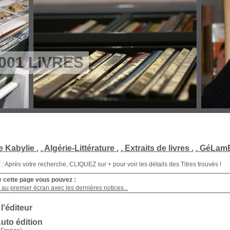
001 LIVRES
e Kabylie .
. Algérie-Littérature .
. Extraits de livres .
. GéLamB
Après votre recherche, CLIQUEZ sur + pour voir les détails des Titres trouvés !
e cette page vous pouvez :
au premier écran avec les dernières notices...
 l'éditeur
uto édition