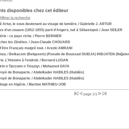
 (France)
s disponibles chez cet éditeur
Affiner la recherche
 Artur, le sous-lieutenant au visage de lumière.
/ Gabrielle J. ARTUR
es d'un zouave (1852-1855) parti d'Angers, tué à Sébastopol.
/ Jean SEILER
érie : ce pays riche.
/ Pierre BERNIER
chez les Zénètes.
/ Jean-Claude CHOUARD
d'être Français malgré tout.
/ Arezki AMRANI
nza.
/ Belkacem (Belqasem) (Pseudo de Boussad OUIDJA) IHIDJATEN (Ihiǧate
ie. L'Histoire à l'endroit.
/ Bernard LUGAN
rin n Tjeṛṛumt n Tmaziɣt.
/ Mohamed GAYA
voyé de Bonaparte.
/ Abdelkader HABILES (Habilès)
voyé de Bonaparte.
/ Abdelkader HABILES (Habilès)
itage en Algérie.
/ Martine MATHIEU-JOB
page 1/1