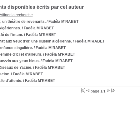
s disponibles écrits par cet auteur
Affiner la recherche
, un théâtre de revenants.
/ Fadéla M'RABET
Algériennes.
/ Fadéla M'RABET
fé de l’imam.
/ Fadéla M'RABET
at aux yeux d’or, une illusion algérienne.
/ Fadéla M'RABET
nfance singulière.
/ Fadéla M'RABET
emme d'Ici et d'ailleurs.
/ Fadéla M'RABET
uezzin aux yeux bleus.
/ Fadéla M'RABET
Oiseaux de Yacine.
/ Fadéla M'RABET
scine.
/ Fadéla M'RABET
lle d'attente.
/ Fadéla M'RABET
page 1/1