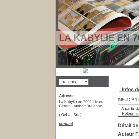
LA KABYLIE EN 7
. Infos d
Adresse
IMPORTANT : 
La Kabylie en 7001 Livres
Gérard Lambert Bretagne
A partir d
Retourner 
( GéLamBre )
contact
Détail de
Auteur 