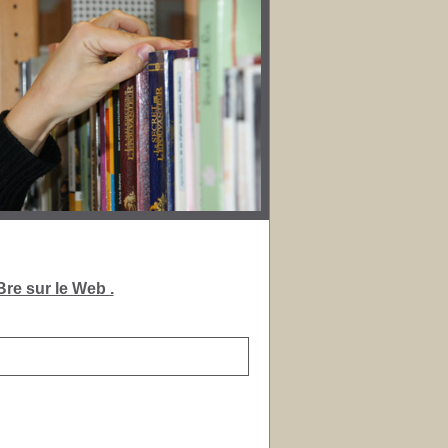
re sur le Web .