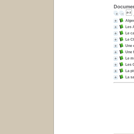
Document
Alger
Les 
Le ca
Le Ch
Une e
Une f
Le m
Les 
La pi
La sa