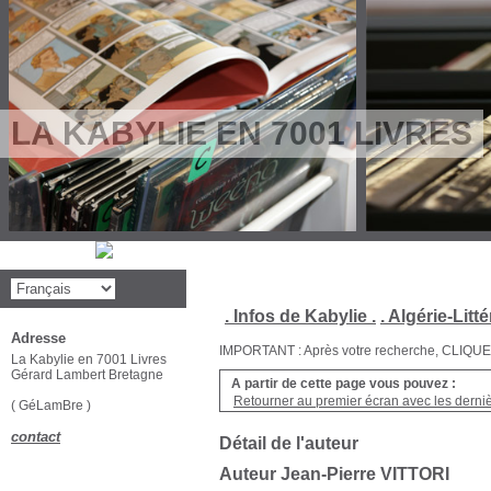
LA KABYLIE EN 7001 LIVRES
. Infos de Kabylie .
. Algérie-Litté
Adresse
IMPORTANT : Après votre recherche, CLIQUEZ su
La Kabylie en 7001 Livres
Gérard Lambert Bretagne
A partir de cette page vous pouvez :
Retourner au premier écran avec les dernièr
( GéLamBre )
contact
Détail de l'auteur
Auteur Jean-Pierre VITTORI