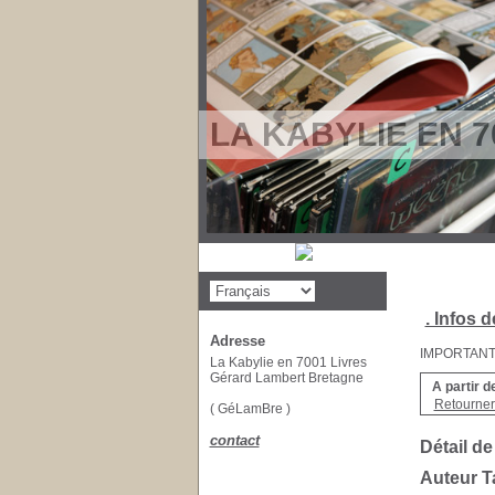
LA KABYLIE EN 7
. Infos d
Adresse
IMPORTANT : 
La Kabylie en 7001 Livres
Gérard Lambert Bretagne
A partir d
Retourner 
( GéLamBre )
contact
Détail de
Auteur 