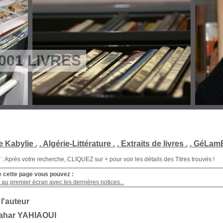
001 LIVRES
e Kabylie .
. Algérie-Littérature .
. Extraits de livres .
. GéLamB
Après votre recherche, CLIQUEZ sur + pour voir les détails des Titres trouvés !
e cette page vous pouvez :
au premier écran avec les dernières notices...
 l'auteur
Tahar YAHIAOUI