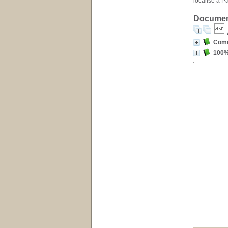
localisé à P
Document
Comm
100%