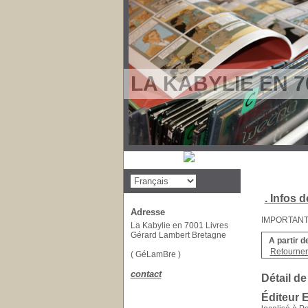
LA KABYLIE EN 7
. Infos d
Adresse
IMPORTANT : 
La Kabylie en 7001 Livres
Gérard Lambert Bretagne
A partir d
Retourner 
( GéLamBre )
contact
Détail de
Éditeur 