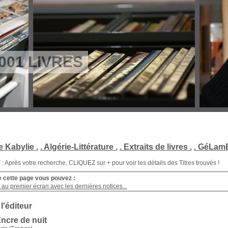
001 LIVRES
e Kabylie .
. Algérie-Littérature .
. Extraits de livres .
. GéLamB
Après votre recherche, CLIQUEZ sur + pour voir les détails des Titres trouvés !
e cette page vous pouvez :
au premier écran avec les dernières notices...
 l'éditeur
Encre de nuit