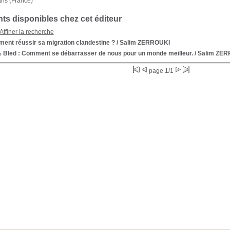
aris (France)
s disponibles chez cet éditeur
Affiner la recherche
ent réussir sa migration clandestine ?
/ Salim ZERROUKI
 Bled : Comment se débarrasser de nous pour un monde meilleur.
/ Salim ZE
page 1/1